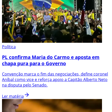
Política
PL confirma Maria do Carmo e aposta em
chapa pura para o Governo
Convenção marca o fim das negociações, define coronel
Aníbal como vice e reforça apoio a Capitão Alberto Neto
na disputa pelo Senado.
Ler matéria