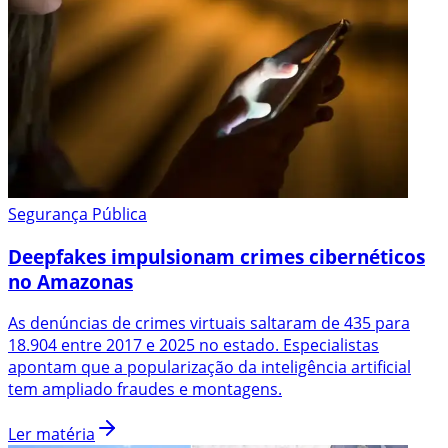
Segurança Pública
Deepfakes impulsionam crimes cibernéticos
no Amazonas
As denúncias de crimes virtuais saltaram de 435 para
18.904 entre 2017 e 2025 no estado. Especialistas
apontam que a popularização da inteligência artificial
tem ampliado fraudes e montagens.
Ler matéria