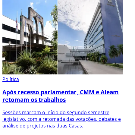
Política
Após recesso parlamentar, CMM e Aleam
retomam os trabalhos
Sessões marcam o início do segundo semestre
legislativo, com a retomada das votações, debates e
análise de projetos nas duas Casas.