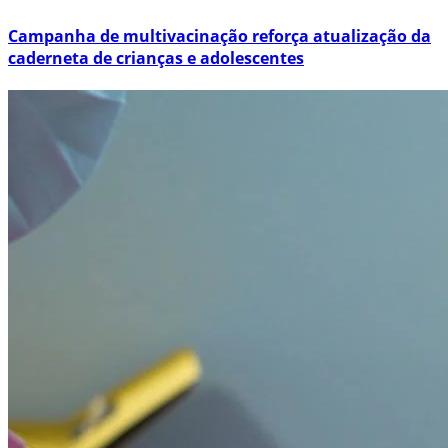
Campanha de multivacinação reforça atualização da
caderneta de crianças e adolescentes