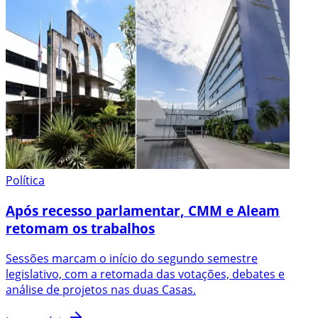
Política
Após recesso parlamentar, CMM e Aleam
retomam os trabalhos
Sessões marcam o início do segundo semestre
legislativo, com a retomada das votações, debates e
análise de projetos nas duas Casas.