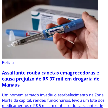
Polícia
Assaltante rouba canetas emagrecedoras e
causa prejuízo de R$ 37 mil em drogaria de
Manaus
Um homem armado invadiu o estabelecimento na Zona
Norte da capital, rendeu funcionários, levou um lote dos
medicamentos e R$ 5 mil em dinheiro do caixa antes de