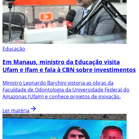
Educação
Em Manaus, ministro da Educação visita
Ufam e Ifam e fala à CBN sobre investimentos
Ministro Leonardo Barchini vistoria as obras da
Faculdade de Odontologia da Universidade Federal do
Amazonas (Ufam) e conhece projetos de inovação.
Ler matéria