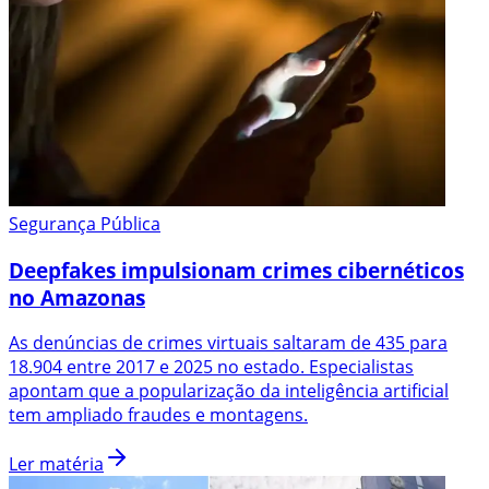
Segurança Pública
Deepfakes impulsionam crimes cibernéticos
no Amazonas
As denúncias de crimes virtuais saltaram de 435 para
18.904 entre 2017 e 2025 no estado. Especialistas
apontam que a popularização da inteligência artificial
tem ampliado fraudes e montagens.
Ler matéria