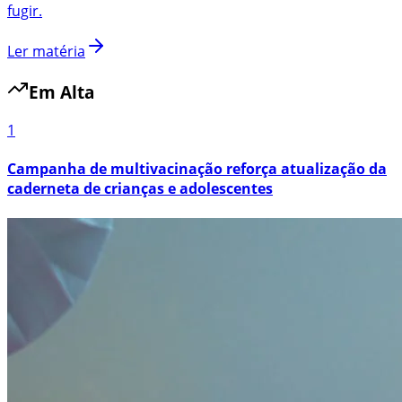
fugir.
Ler matéria
Em Alta
1
Campanha de multivacinação reforça atualização da
caderneta de crianças e adolescentes