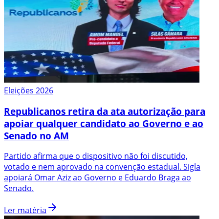
Eleições 2026
Republicanos retira da ata autorização para
apoiar qualquer candidato ao Governo e ao
Senado no AM
Partido afirma que o dispositivo não foi discutido,
votado e nem aprovado na convenção estadual. Sigla
apoiará Omar Aziz ao Governo e Eduardo Braga ao
Senado.
Ler matéria