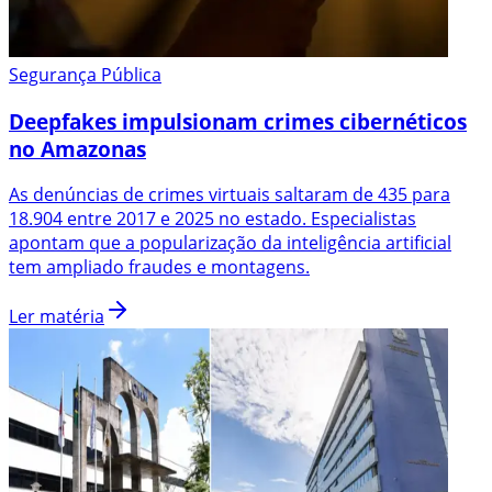
Segurança Pública
Deepfakes impulsionam crimes cibernéticos
no Amazonas
As denúncias de crimes virtuais saltaram de 435 para
18.904 entre 2017 e 2025 no estado. Especialistas
apontam que a popularização da inteligência artificial
tem ampliado fraudes e montagens.
Ler matéria