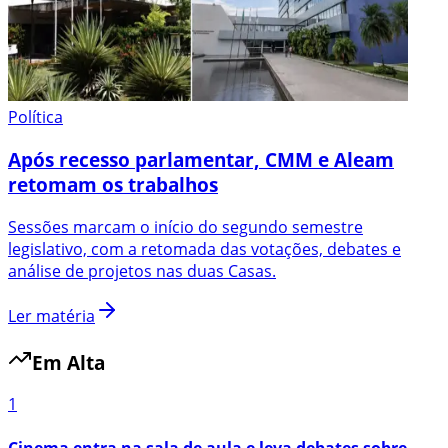
Política
Após recesso parlamentar, CMM e Aleam
retomam os trabalhos
Sessões marcam o início do segundo semestre
legislativo, com a retomada das votações, debates e
análise de projetos nas duas Casas.
Ler matéria
Em Alta
1
Cinema entra na sala de aula e leva debates sobre