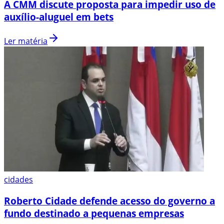
A CMM discute proposta para impedir uso de
auxílio-aluguel em bets
Ler matéria
cidades
Roberto Cidade defende acesso do governo a
fundo destinado a pequenas empresas