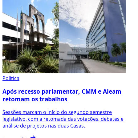
Política
Após recesso parlamentar, CMM e Aleam
retomam os trabalhos
Sessões marcam o início do segundo semestre
legislativo, com a retomada das votações, debates e
análise de projetos nas duas Casas.