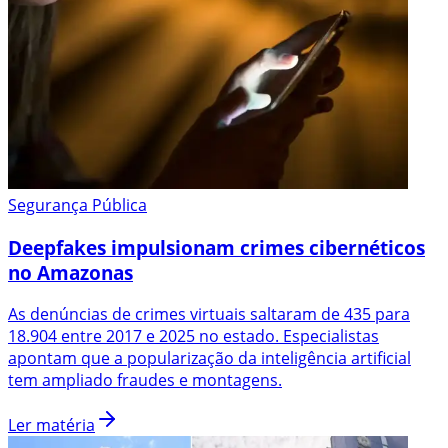
Segurança Pública
Deepfakes impulsionam crimes cibernéticos
no Amazonas
As denúncias de crimes virtuais saltaram de 435 para
18.904 entre 2017 e 2025 no estado. Especialistas
apontam que a popularização da inteligência artificial
tem ampliado fraudes e montagens.
Ler matéria