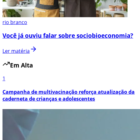
rio branco
Você já ouviu falar sobre sociobioeconomia?
Ler matéria
Em Alta
1
Campanha de multivacinação reforça atualização da
caderneta de crianças e adolescentes