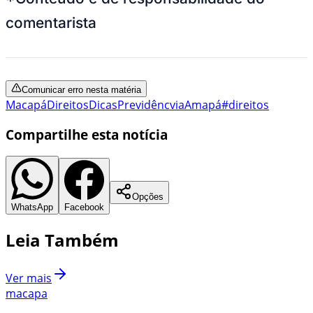
comentarista
Comunicar erro nesta matéria
Macapá
Direitos
Dicas
Previdêncvia
Amapá
#direitos
Compartilhe esta notícia
Opções
WhatsApp
Facebook
Leia Também
Ver mais
macapa