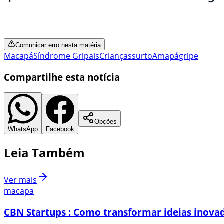
Comunicar erro nesta matéria
Macapá
Síndrome Gripais
Crianças
surto
Amapá
gripe
Compartilhe esta notícia
Opções
WhatsApp
Facebook
Leia Também
Ver mais
macapa
CBN Startups : Como transformar ideias inovad