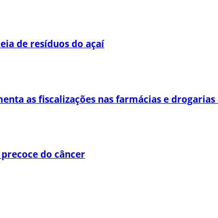
eia de resíduos do açaí
enta as fiscalizações nas farmácias e drogaria
 precoce do câncer