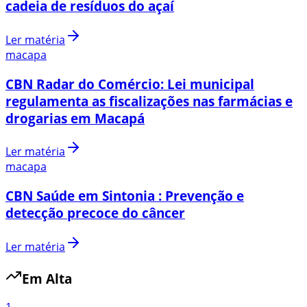
cadeia de resíduos do açaí
Ler matéria
macapa
CBN Radar do Comércio: Lei municipal
regulamenta as fiscalizações nas farmácias e
drogarias em Macapá
Ler matéria
macapa
CBN Saúde em Sintonia : Prevenção e
detecção precoce do câncer
Ler matéria
Em Alta