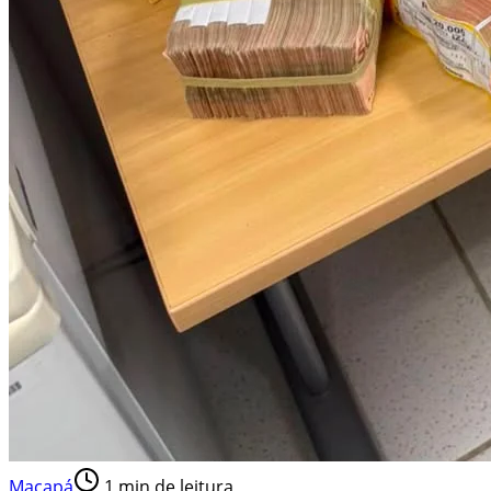
Macapá
1
min de leitura