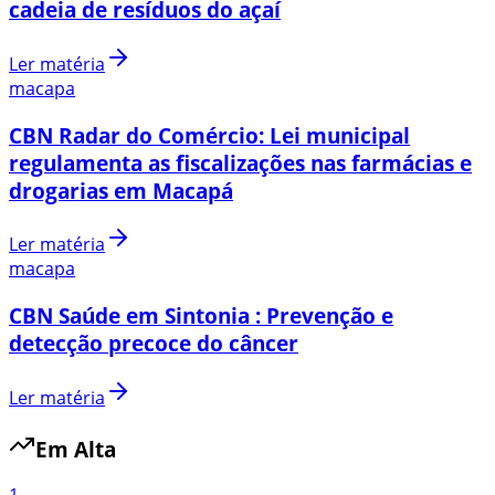
cadeia de resíduos do açaí
Ler matéria
macapa
CBN Radar do Comércio: Lei municipal
regulamenta as fiscalizações nas farmácias e
drogarias em Macapá
Ler matéria
macapa
CBN Saúde em Sintonia : Prevenção e
detecção precoce do câncer
Ler matéria
Em Alta