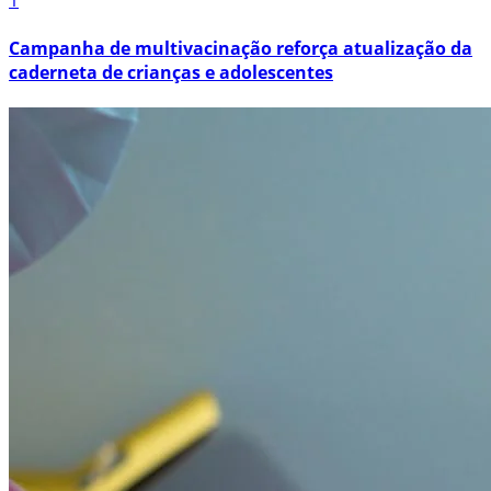
1
Campanha de multivacinação reforça atualização da
caderneta de crianças e adolescentes