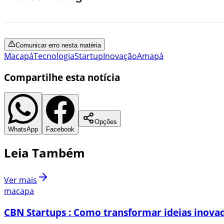
Comunicar erro nesta matéria
Macapá
Tecnologia
Startup
Inovação
Amapá
Compartilhe esta notícia
Opções
WhatsApp
Facebook
Leia Também
Ver mais
macapa
CBN Startups : Como transformar ideias inovad