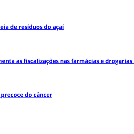
eia de resíduos do açaí
enta as fiscalizações nas farmácias e drogaria
 precoce do câncer