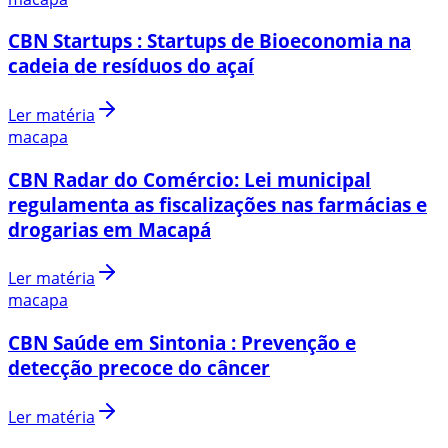
CBN Startups : Startups de Bioeconomia na
cadeia de resíduos do açaí
Ler matéria
macapa
CBN Radar do Comércio: Lei municipal
regulamenta as fiscalizações nas farmácias e
drogarias em Macapá
Ler matéria
macapa
CBN Saúde em Sintonia : Prevenção e
detecção precoce do câncer
Ler matéria