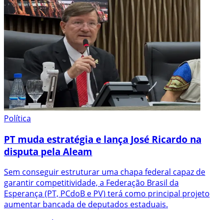
Política
PT muda estratégia e lança José Ricardo na
disputa pela Aleam
Sem conseguir estruturar uma chapa federal capaz de
garantir competitividade, a Federação Brasil da
Esperança (PT, PCdoB e PV) terá como principal projeto
aumentar bancada de deputados estaduais.