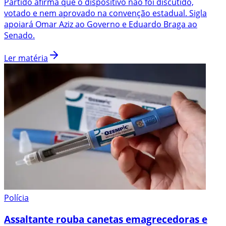
Partido afirma que o dispositivo não foi discutido,
votado e nem aprovado na convenção estadual. Sigla
apoiará Omar Aziz ao Governo e Eduardo Braga ao
Senado.
Ler matéria
Polícia
Assaltante rouba canetas emagrecedoras e