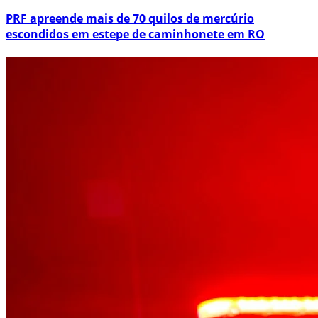
PRF apreende mais de 70 quilos de mercúrio
escondidos em estepe de caminhonete em RO