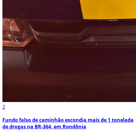
2
Fundo falso de caminhão escondia mais de 1 tonelada
de drogas na BR-364, em Rondônia