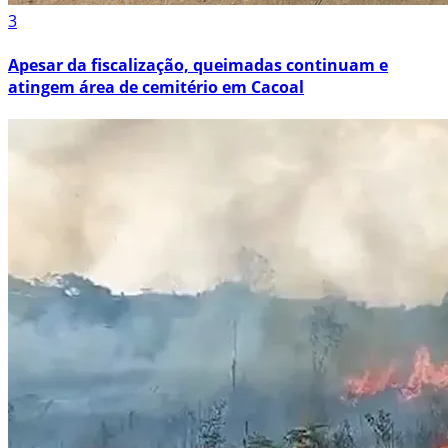
3
Apesar da fiscalização, queimadas continuam e
atingem área de cemitério em Cacoal