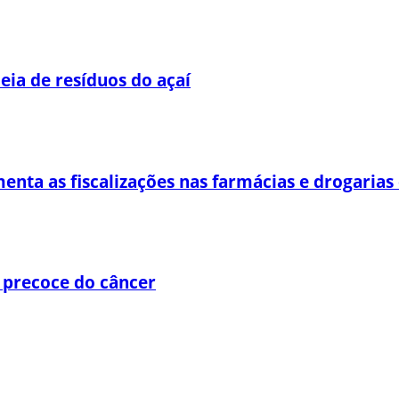
eia de resíduos do açaí
enta as fiscalizações nas farmácias e drogaria
 precoce do câncer