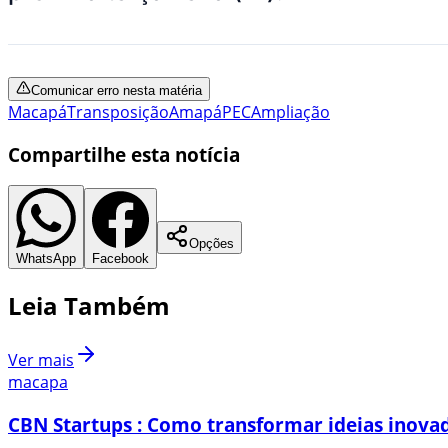
Comunicar erro nesta matéria
Macapá
Transposição
Amapá
PEC
Ampliação
Compartilhe esta notícia
Opções
WhatsApp
Facebook
Leia Também
Ver mais
macapa
CBN Startups : Como transformar ideias inovad