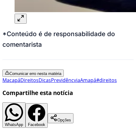
*Conteúdo é de responsabilidade do
comentarista
Comunicar erro nesta matéria
Macapá
Direitos
Dicas
Previdêncvia
Amapá
#direitos
Compartilhe esta notícia
Opções
WhatsApp
Facebook