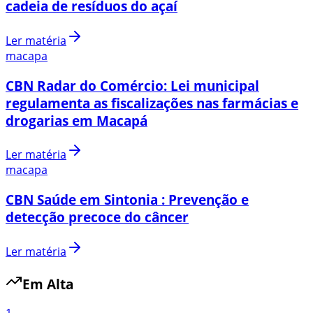
cadeia de resíduos do açaí
Ler matéria
macapa
CBN Radar do Comércio: Lei municipal
regulamenta as fiscalizações nas farmácias e
drogarias em Macapá
Ler matéria
macapa
CBN Saúde em Sintonia : Prevenção e
detecção precoce do câncer
Ler matéria
Em Alta