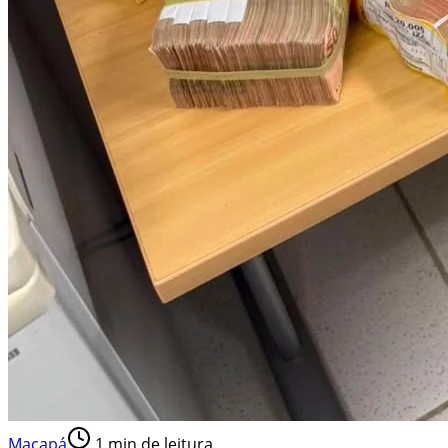
Macapá
1
min de leitura