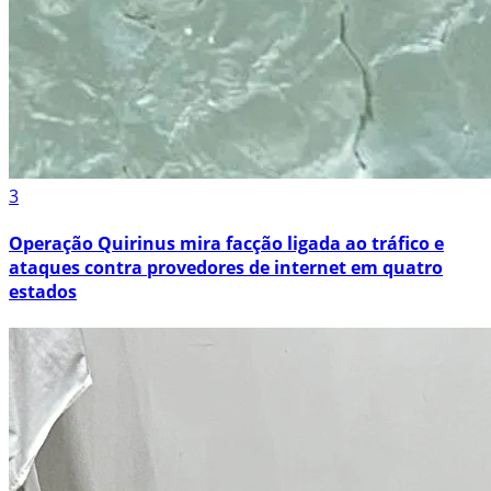
3
Operação Quirinus mira facção ligada ao tráfico e
ataques contra provedores de internet em quatro
estados