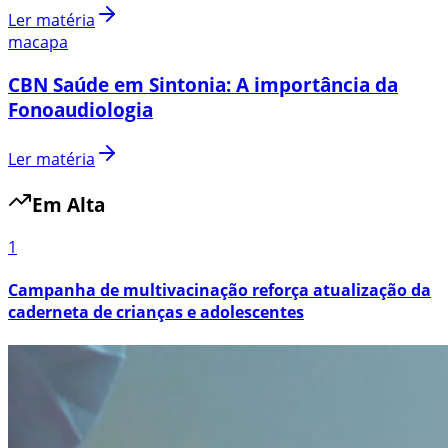
Ler matéria
macapa
CBN Saúde em Sintonia: A importância da
Fonoaudiologia
Ler matéria
Em Alta
1
Campanha de multivacinação reforça atualização da
caderneta de crianças e adolescentes