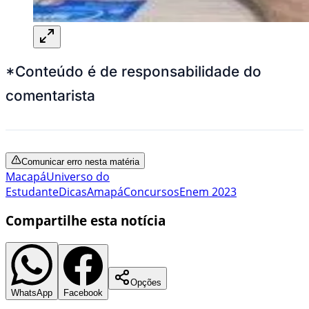
*Conteúdo é de responsabilidade do
comentarista
Comunicar erro nesta matéria
Macapá
Universo do
Estudante
Dicas
Amapá
Concursos
Enem 2023
Compartilhe esta notícia
Opções
WhatsApp
Facebook