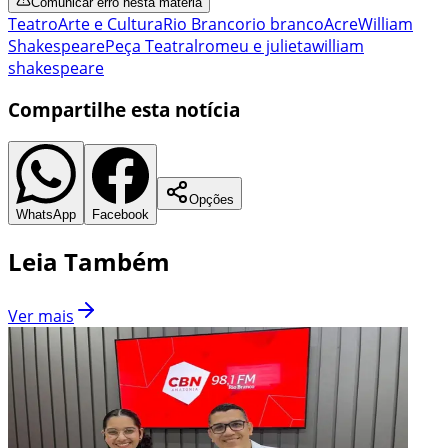
Comunicar erro nesta matéria
Teatro
Arte e Cultura
Rio Branco
rio branco
Acre
William
Shakespeare
Peça Teatral
romeu e julieta
william
shakespeare
Compartilhe esta notícia
Opções
WhatsApp
Facebook
Leia Também
Ver mais