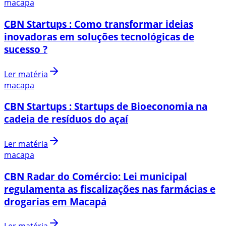
macapa
CBN Startups : Como transformar ideias
inovadoras em soluções tecnológicas de
sucesso ?
Ler matéria
macapa
CBN Startups : Startups de Bioeconomia na
cadeia de resíduos do açaí
Ler matéria
macapa
CBN Radar do Comércio: Lei municipal
regulamenta as fiscalizações nas farmácias e
drogarias em Macapá