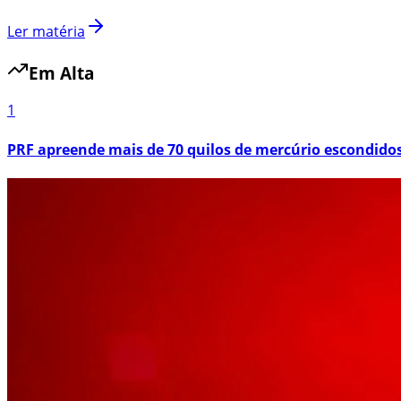
Ler matéria
Em Alta
1
PRF apreende mais de 70 quilos de mercúrio escondid