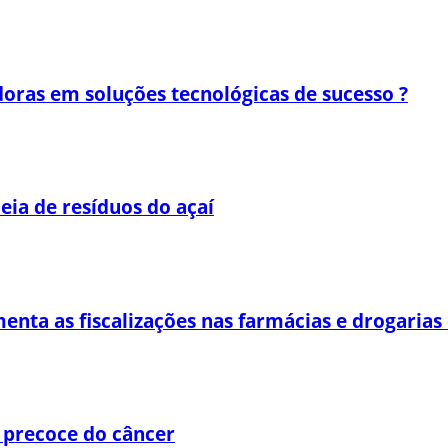
oras em soluções tecnológicas de sucesso ?
eia de resíduos do açaí
enta as fiscalizações nas farmácias e drogaria
 precoce do câncer