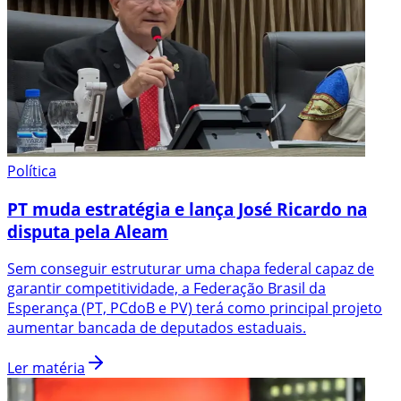
Política
PT muda estratégia e lança José Ricardo na
disputa pela Aleam
Sem conseguir estruturar uma chapa federal capaz de
garantir competitividade, a Federação Brasil da
Esperança (PT, PCdoB e PV) terá como principal projeto
aumentar bancada de deputados estaduais.
Ler matéria