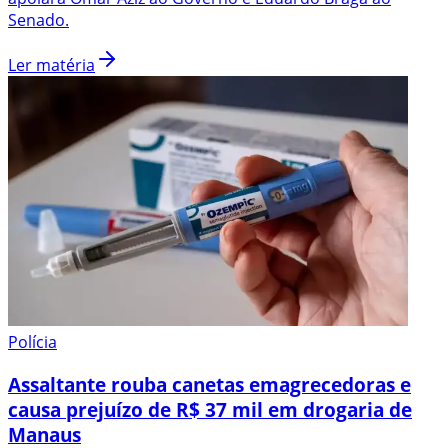
Senado.
Ler matéria
Polícia
Assaltante rouba canetas emagrecedoras e
causa prejuízo de R$ 37 mil em drogaria de
Manaus