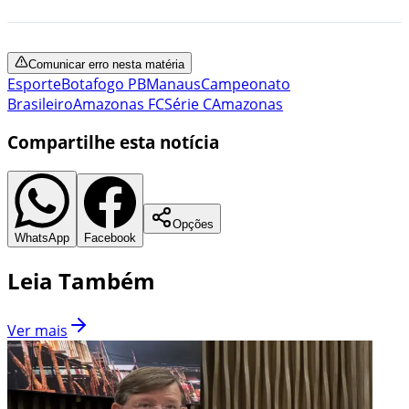
Comunicar erro nesta matéria
Esporte
Botafogo PB
Manaus
Campeonato
Brasileiro
Amazonas FC
Série C
Amazonas
Compartilhe esta notícia
Opções
WhatsApp
Facebook
Leia Também
Ver mais