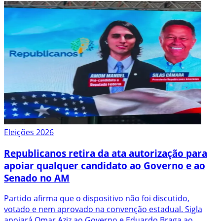
Eleições 2026
Republicanos retira da ata autorização para
apoiar qualquer candidato ao Governo e ao
Senado no AM
Partido afirma que o dispositivo não foi discutido,
votado e nem aprovado na convenção estadual. Sigla
apoiará Omar Aziz ao Governo e Eduardo Braga ao