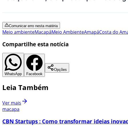
Comunicar erro nesta matéria
Meio ambiente
Macapá
Meio Ambiente
Amapá
Costa do Am
Compartilhe esta notícia
Opções
WhatsApp
Facebook
Leia Também
Ver mais
macapa
CBN Startups : Como transformar ideias inovad