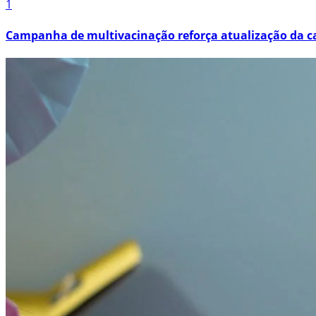
1
Campanha de multivacinação reforça atualização da ca