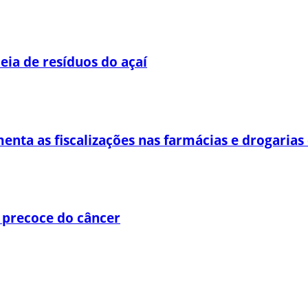
eia de resíduos do açaí
enta as fiscalizações nas farmácias e drogaria
 precoce do câncer