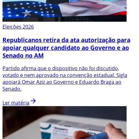
Eleições 2026
Republicanos retira da ata autorização para
apoiar qualquer candidato ao Governo e ao
Senado no AM
Partido afirma que o dispositivo não foi discutido,
votado e nem aprovado na convenção estadual. Sigla
apoiará Omar Aziz ao Governo e Eduardo Braga ao
Senado.
Ler matéria