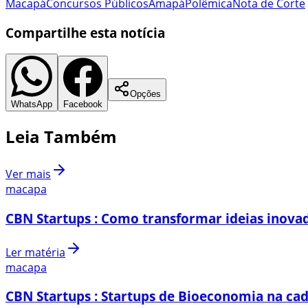
Macapá
Concursos Públicos
Amapá
Polêmica
Nota de Corte
Compartilhe esta notícia
Opções
WhatsApp
Facebook
Leia Também
Ver mais
macapa
CBN Startups : Como transformar ideias inovad
Ler matéria
macapa
CBN Startups : Startups de Bioeconomia na cad