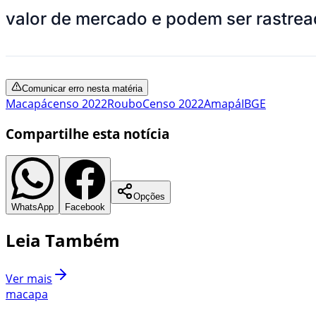
valor de mercado e podem ser rastrea
Comunicar erro nesta matéria
Macapá
censo 2022
Roubo
Censo 2022
Amapá
IBGE
Compartilhe esta notícia
Opções
WhatsApp
Facebook
Leia Também
Ver mais
macapa