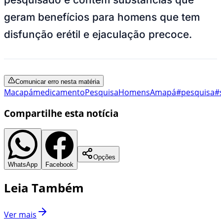
geram benefícios para homens que tem
disfunção erétil e ejaculação precoce.
Comunicar erro nesta matéria
Macapá
medicamento
Pesquisa
Homens
Amapá
#pesquisa
#
Compartilhe esta notícia
Opções
WhatsApp
Facebook
Leia Também
Ver mais