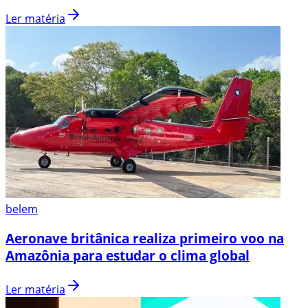
Ler matéria
belem
Aeronave britânica realiza primeiro voo na
Amazônia para estudar o clima global
Ler matéria