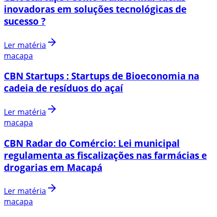
inovadoras em soluções tecnológicas de
sucesso ?
Ler matéria
macapa
CBN Startups : Startups de Bioeconomia na
cadeia de resíduos do açaí
Ler matéria
macapa
CBN Radar do Comércio: Lei municipal
regulamenta as fiscalizações nas farmácias e
drogarias em Macapá
Ler matéria
macapa