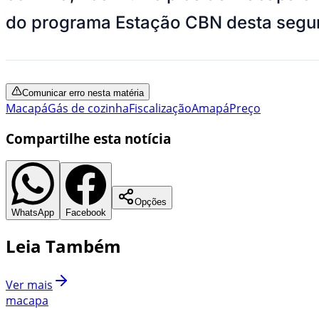
do programa Estação CBN desta segund
Comunicar erro nesta matéria
Macapá
Gás de cozinha
Fiscalização
Amapá
Preço
Compartilhe esta notícia
Opções
WhatsApp
Facebook
Leia Também
Ver mais
macapa