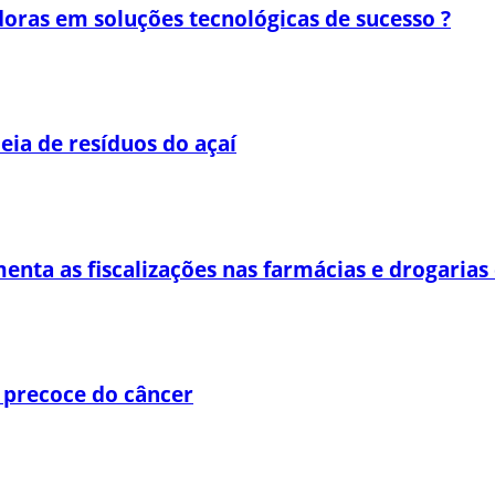
oras em soluções tecnológicas de sucesso ?
eia de resíduos do açaí
enta as fiscalizações nas farmácias e drogaria
 precoce do câncer