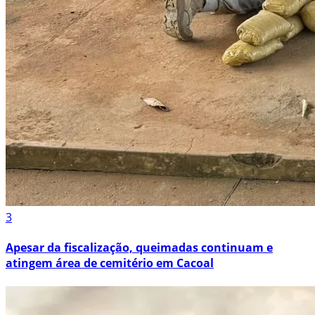
3
Apesar da fiscalização, queimadas continuam e
atingem área de cemitério em Cacoal