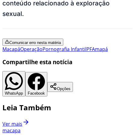
conteúdo relacionado à exploração
sexual
.
Comunicar erro nesta matéria
Macapá
Operação
Pornografia Infantil
PF
Amapá
Compartilhe esta notícia
Opções
WhatsApp
Facebook
Leia Também
Ver mais
macapa