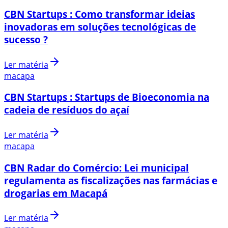
CBN Startups : Como transformar ideias
inovadoras em soluções tecnológicas de
sucesso ?
Ler matéria
macapa
CBN Startups : Startups de Bioeconomia na
cadeia de resíduos do açaí
Ler matéria
macapa
CBN Radar do Comércio: Lei municipal
regulamenta as fiscalizações nas farmácias e
drogarias em Macapá
Ler matéria