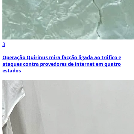
3
Operação Quirinus mira facção ligada ao tráfico e
ataques contra provedores de internet em quatro
estados