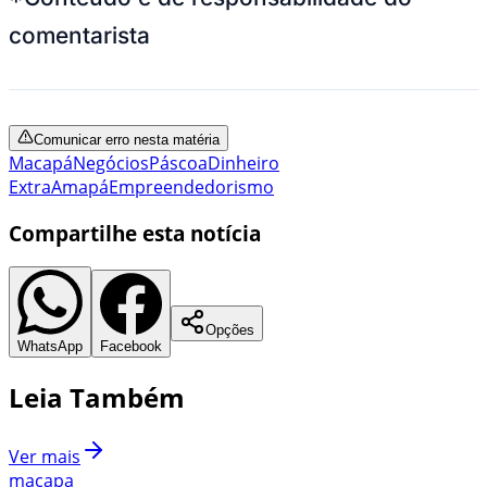
comentarista
Comunicar erro nesta matéria
Macapá
Negócios
Páscoa
Dinheiro
Extra
Amapá
Empreendedorismo
Compartilhe esta notícia
Opções
WhatsApp
Facebook
Leia Também
Ver mais
macapa