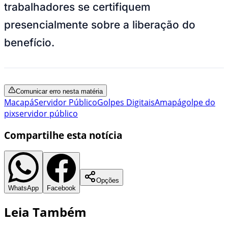
trabalhadores se certifiquem
presencialmente sobre a liberação do
benefício.
Comunicar erro nesta matéria
Macapá
Servidor Público
Golpes Digitais
Amapá
golpe do
pix
servidor público
Compartilhe esta notícia
Opções
WhatsApp
Facebook
Leia Também