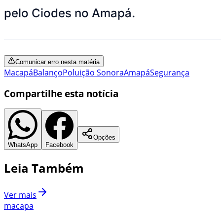
pelo Ciodes no Amapá.
Comunicar erro nesta matéria
Macapá
Balanço
Poluição Sonora
Amapá
Segurança
Compartilhe esta notícia
Opções
WhatsApp
Facebook
Leia Também
Ver mais
macapa