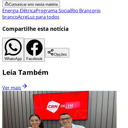
Comunicar erro nesta matéria
Energia Elétrica
Programa Social
Rio Branco
rio
branco
Acre
Luz para todos
Compartilhe esta notícia
Opções
WhatsApp
Facebook
Leia Também
Ver mais