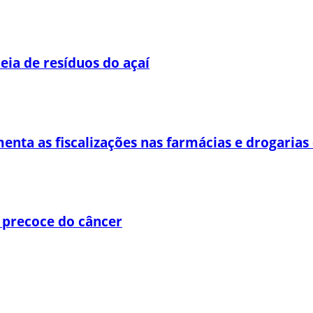
eia de resíduos do açaí
enta as fiscalizações nas farmácias e drogaria
 precoce do câncer