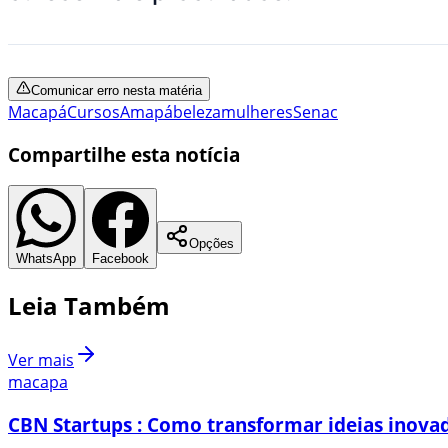
Comunicar erro nesta matéria
Macapá
Cursos
Amapá
beleza
mulheres
Senac
Compartilhe esta notícia
Opções
WhatsApp
Facebook
Leia Também
Ver mais
macapa
CBN Startups : Como transformar ideias inovad