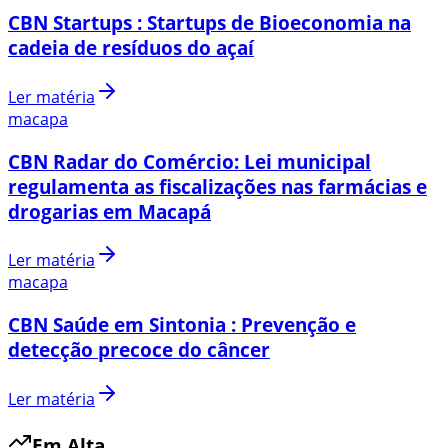
CBN Startups : Startups de Bioeconomia na
cadeia de resíduos do açaí
Ler matéria
macapa
CBN Radar do Comércio: Lei municipal
regulamenta as fiscalizações nas farmácias e
drogarias em Macapá
Ler matéria
macapa
CBN Saúde em Sintonia : Prevenção e
detecção precoce do câncer
Ler matéria
Em Alta