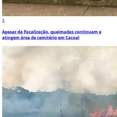
3
Apesar da fiscalização, queimadas continuam e
atingem área de cemitério em Cacoal