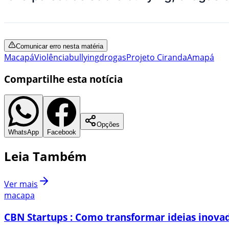
Comunicar erro nesta matéria
Macapá
Violência
bullying
drogas
Projeto Ciranda
Amapá
Compartilhe esta notícia
Opções
WhatsApp
Facebook
Leia Também
Ver mais
macapa
CBN Startups : Como transformar ideias inovad