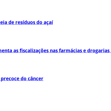
eia de resíduos do açaí
enta as fiscalizações nas farmácias e drogaria
 precoce do câncer