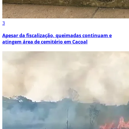
3
Apesar da fiscalização, queimadas continuam e
atingem área de cemitério em Cacoal