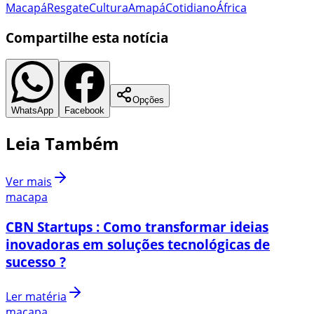
Macapá
Resgate
Cultura
Amapá
Cotidiano
África
Compartilhe esta notícia
Opções
WhatsApp
Facebook
Leia Também
Ver mais
macapa
CBN Startups : Como transformar ideias
inovadoras em soluções tecnológicas de
sucesso ?
Ler matéria
macapa