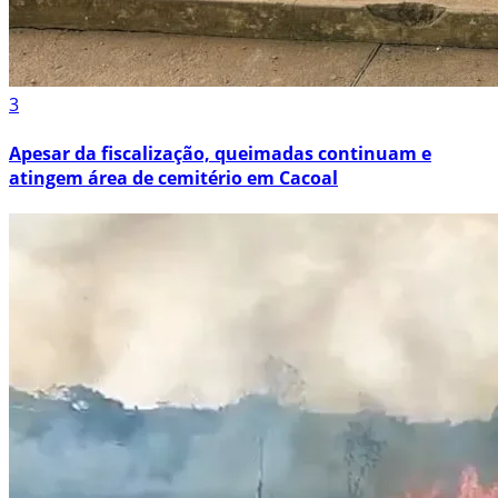
3
Apesar da fiscalização, queimadas continuam e
atingem área de cemitério em Cacoal