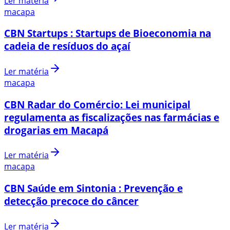
Ler matéria
macapa
CBN Startups : Startups de Bioeconomia na
cadeia de resíduos do açaí
Ler matéria
macapa
CBN Radar do Comércio: Lei municipal
regulamenta as fiscalizações nas farmácias e
drogarias em Macapá
Ler matéria
macapa
CBN Saúde em Sintonia : Prevenção e
detecção precoce do câncer
Ler matéria