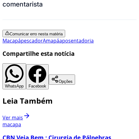
comentarista
Comunicar erro nesta matéria
Macapá
pescador
Amapá
aposentadoria
Compartilhe esta notícia
Opções
WhatsApp
Facebook
Leia Também
Ver mais
macapa
CBN Veja Bem : Cirurgia de Pálpebras ,