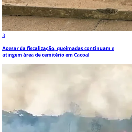
3
Apesar da fiscalização, queimadas continuam e
atingem área de cemitério em Cacoal