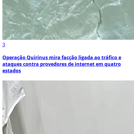
3
Operação Quirinus mira facção ligada ao tráfico e
ataques contra provedores de internet em quatro
estados