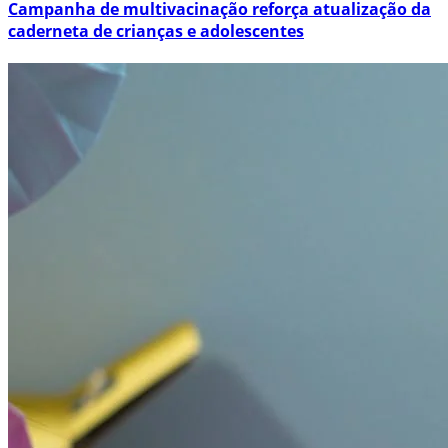
Campanha de multivacinação reforça atualização da
caderneta de crianças e adolescentes