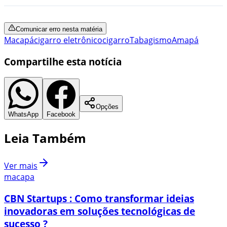
Comunicar erro nesta matéria
Macapá
cigarro eletrônico
cigarro
Tabagismo
Amapá
Compartilhe esta notícia
Opções
WhatsApp
Facebook
Leia Também
Ver mais
macapa
CBN Startups : Como transformar ideias
inovadoras em soluções tecnológicas de
sucesso ?