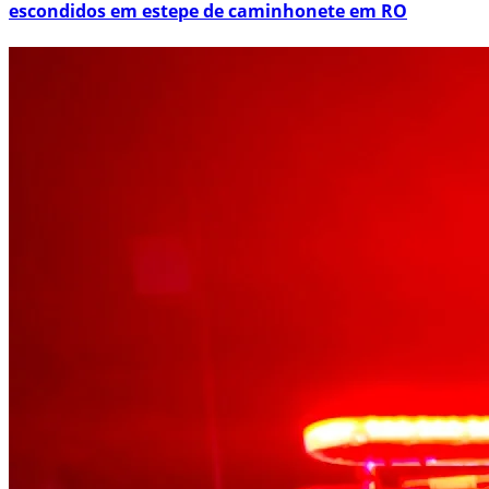
escondidos em estepe de caminhonete em RO