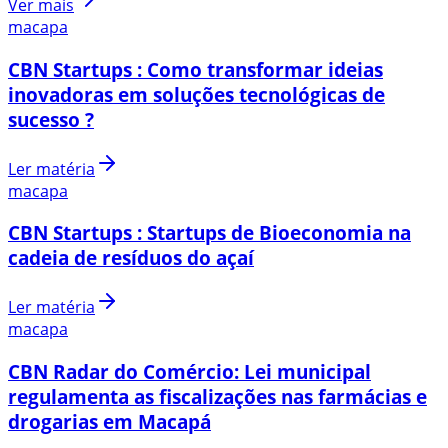
Ver mais
macapa
CBN Startups : Como transformar ideias
inovadoras em soluções tecnológicas de
sucesso ?
Ler matéria
macapa
CBN Startups : Startups de Bioeconomia na
cadeia de resíduos do açaí
Ler matéria
macapa
CBN Radar do Comércio: Lei municipal
regulamenta as fiscalizações nas farmácias e
drogarias em Macapá