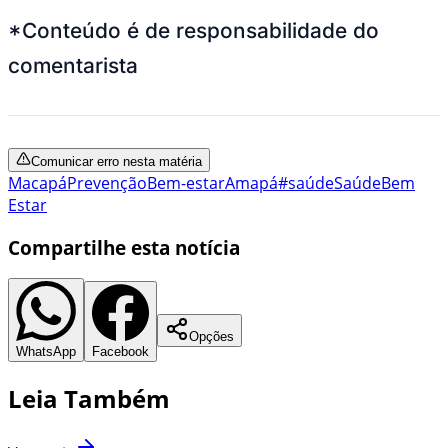
*Conteúdo é de responsabilidade do
comentarista
Comunicar erro nesta matéria
Macapá
Prevenção
Bem-estar
Amapá
#saúde
Saúde
Bem
Estar
Compartilhe esta notícia
Opções
WhatsApp
Facebook
Leia Também