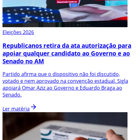
Eleições 2026
Republicanos retira da ata autorização para
apoiar qualquer candidato ao Governo e ao
Senado no AM
Partido afirma que o dispositivo não foi discutido,
votado e nem aprovado na convenção estadual. Sigla
apoiará Omar Aziz ao Governo e Eduardo Braga ao
Senado.
Ler matéria