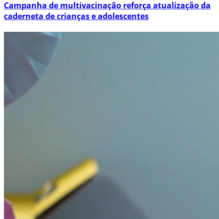
Campanha de multivacinação reforça atualização da
caderneta de crianças e adolescentes