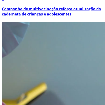
Campanha de multivacinação reforça atualização da
caderneta de crianças e adolescentes