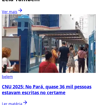
Ver mais
belem
CNU 2025: No Pará, quase 36 mil pessoas
estavam escritas no certame
Ler matéria