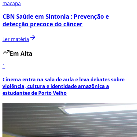
macapa
CBN Saúde em Sintonia : Prevenção e
detecção precoce do câncer
Ler matéria
Em Alta
1
Cinema entra na sala de aula e leva debates sobre
violência, cultura e identidade amazônica a
estudantes de Porto Velho