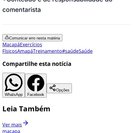
comentarista
Comunicar erro nesta matéria
Macapá
Exercícios
Físicos
Amapá
Treinamento
#saúde
Saúde
Compartilhe esta notícia
Opções
WhatsApp
Facebook
Leia Também
Ver mais
macapa