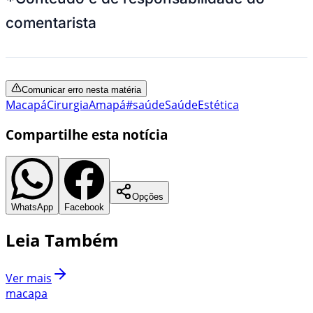
comentarista
Comunicar erro nesta matéria
Macapá
Cirurgia
Amapá
#saúde
Saúde
Estética
Compartilhe esta notícia
Opções
WhatsApp
Facebook
Leia Também
Ver mais
macapa