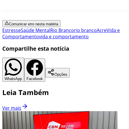
Comunicar erro nesta matéria
Estresse
Saúde Mental
Rio Branco
rio branco
Acre
Vida e
Comportamento
vida e comportamento
Compartilhe esta notícia
Opções
WhatsApp
Facebook
Leia Também
Ver mais