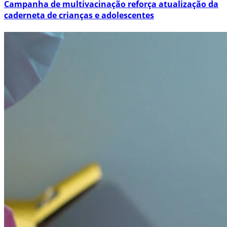
Campanha de multivacinação reforça atualização da
caderneta de crianças e adolescentes