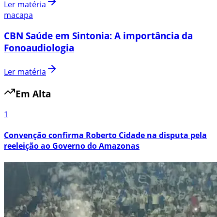
Ler matéria
macapa
CBN Saúde em Sintonia: A importância da
Fonoaudiologia
Ler matéria
Em Alta
1
Convenção confirma Roberto Cidade na disputa pela
reeleição ao Governo do Amazonas