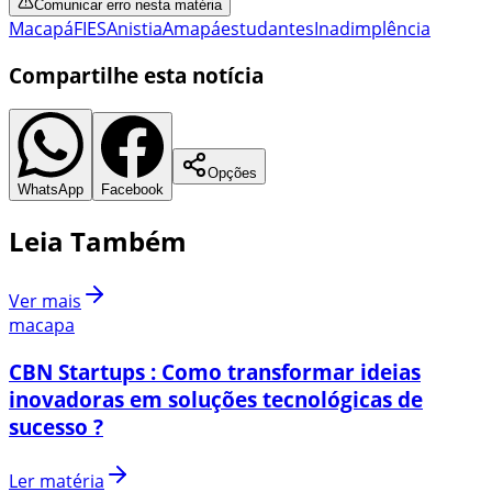
Comunicar erro nesta matéria
Macapá
FIES
Anistia
Amapá
estudantes
Inadimplência
Compartilhe esta notícia
Opções
WhatsApp
Facebook
Leia Também
Ver mais
macapa
CBN Startups : Como transformar ideias
inovadoras em soluções tecnológicas de
sucesso ?
Ler matéria