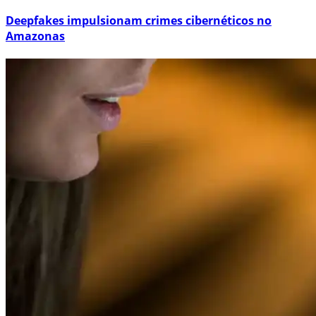
Deepfakes impulsionam crimes cibernéticos no
Amazonas