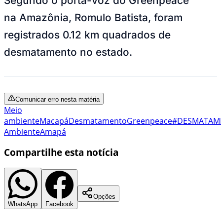
Segundo o porta-voz do Greenpeace
na Amazônia, Romulo Batista, foram
registrados 0.12 km quadrados de
desmatamento no estado.
Comunicar erro nesta matéria
Meio
ambiente
Macapá
Desmatamento
Greenpeace
#DESMATAM
Ambiente
Amapá
Compartilhe esta notícia
Opções
WhatsApp
Facebook