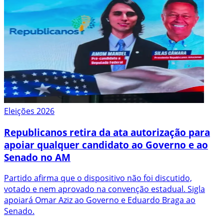
Eleições 2026
Republicanos retira da ata autorização para
apoiar qualquer candidato ao Governo e ao
Senado no AM
Partido afirma que o dispositivo não foi discutido,
votado e nem aprovado na convenção estadual. Sigla
apoiará Omar Aziz ao Governo e Eduardo Braga ao
Senado.