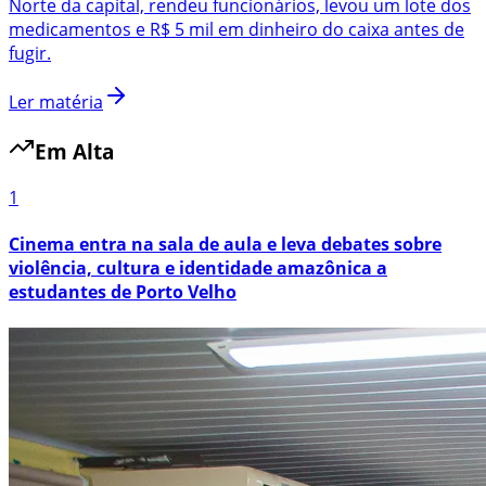
Norte da capital, rendeu funcionários, levou um lote dos
medicamentos e R$ 5 mil em dinheiro do caixa antes de
fugir.
Ler matéria
Em Alta
1
Cinema entra na sala de aula e leva debates sobre
violência, cultura e identidade amazônica a
estudantes de Porto Velho