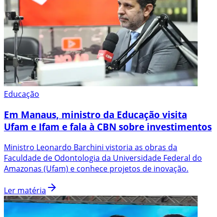
Educação
Em Manaus, ministro da Educação visita
Ufam e Ifam e fala à CBN sobre investimentos
Ministro Leonardo Barchini vistoria as obras da
Faculdade de Odontologia da Universidade Federal do
Amazonas (Ufam) e conhece projetos de inovação.
Ler matéria