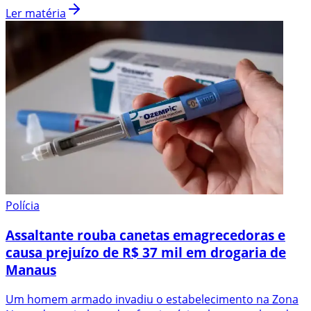
Ler matéria
Polícia
Assaltante rouba canetas emagrecedoras e
causa prejuízo de R$ 37 mil em drogaria de
Manaus
Um homem armado invadiu o estabelecimento na Zona