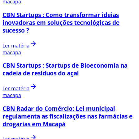
macapa
CBN Startups : Como transformar ideias
inovadoras em soluções tecnológicas de
sucesso ?
Ler matéria
macapa
CBN Startups : Startups de Bioeconomia na
cadeia de resíduos do açaí
Ler matéria
macapa
CBN Radar do Comércio: Lei municipal
regulamenta as fiscalizações nas farmácias e
drogarias em Macapá