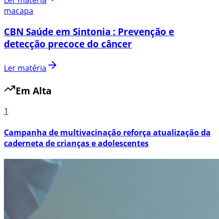
Ler matéria
macapa
CBN Saúde em Sintonia : Prevenção e
detecção precoce do câncer
Ler matéria
Em Alta
1
Campanha de multivacinação reforça atualização da
caderneta de crianças e adolescentes