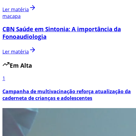
Ler matéria
macapa
CBN Saúde em Sintonia: A importância da
Fonoaudiologia
Ler matéria
Em Alta
1
Campanha de multivacinação reforça atualização da
caderneta de crianças e adolescentes