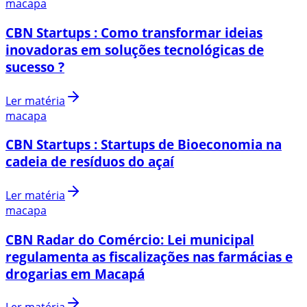
macapa
CBN Startups : Como transformar ideias
inovadoras em soluções tecnológicas de
sucesso ?
Ler matéria
macapa
CBN Startups : Startups de Bioeconomia na
cadeia de resíduos do açaí
Ler matéria
macapa
CBN Radar do Comércio: Lei municipal
regulamenta as fiscalizações nas farmácias e
drogarias em Macapá