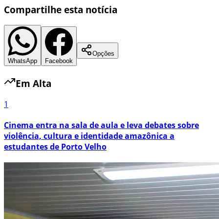
Compartilhe esta notícia
Opções
WhatsApp
Facebook
Em Alta
1
Cinema entra na sala de aula e leva debates sobre
violência, cultura e identidade amazônica a
estudantes de Porto Velho