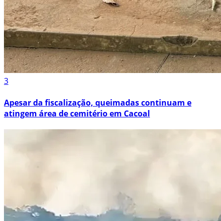
3
Apesar da fiscalização, queimadas continuam e
atingem área de cemitério em Cacoal