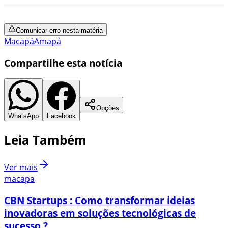
Comunicar erro nesta matéria
Macapá
Amapá
Compartilhe esta notícia
Opções
WhatsApp
Facebook
Leia Também
Ver mais
macapa
CBN Startups : Como transformar ideias
inovadoras em soluções tecnológicas de
sucesso ?