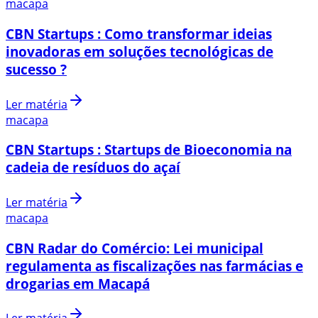
macapa
CBN Startups : Como transformar ideias
inovadoras em soluções tecnológicas de
sucesso ?
Ler matéria
macapa
CBN Startups : Startups de Bioeconomia na
cadeia de resíduos do açaí
Ler matéria
macapa
CBN Radar do Comércio: Lei municipal
regulamenta as fiscalizações nas farmácias e
drogarias em Macapá