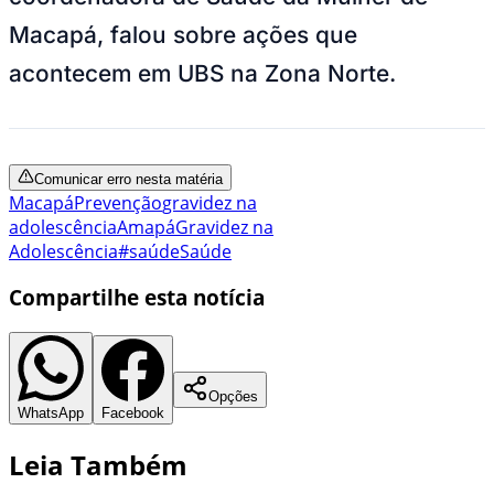
Macapá, falou sobre ações que
acontecem em UBS na Zona Norte.
Comunicar erro nesta matéria
Macapá
Prevenção
gravidez na
adolescência
Amapá
Gravidez na
Adolescência
#saúde
Saúde
Compartilhe esta notícia
Opções
WhatsApp
Facebook
Leia Também