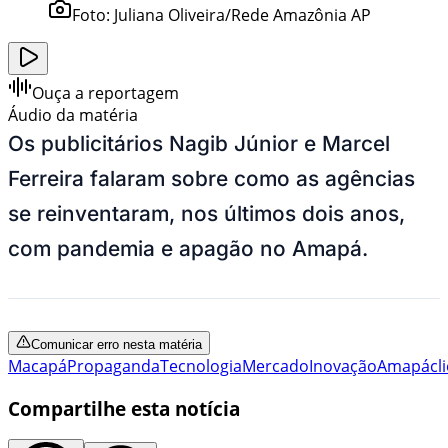
Foto:
Juliana Oliveira/Rede Amazônia AP
Ouça a reportagem
Áudio da matéria
Os publicitários Nagib Júnior e Marcel
Ferreira falaram sobre como as agências
se reinventaram, nos últimos dois anos,
com pandemia e apagão no Amapá.
Comunicar erro nesta matéria
Macapá
Propaganda
Tecnologia
Mercado
Inovação
Amapá
cl
Compartilhe esta notícia