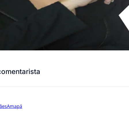
comentarista
ães
Amapá